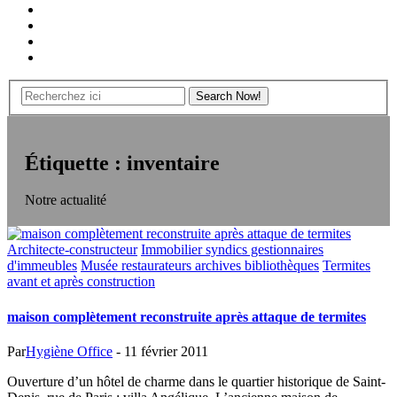
Étiquette :
inventaire
Notre actualité
Architecte-constructeur
Immobilier syndics gestionnaires
d'immeubles
Musée restaurateurs archives bibliothèques
Termites
avant et après construction
maison complètement reconstruite après attaque de termites
Par
Hygiène Office
-
11 février 2011
Ouverture d’un hôtel de charme dans le quartier historique de Saint-